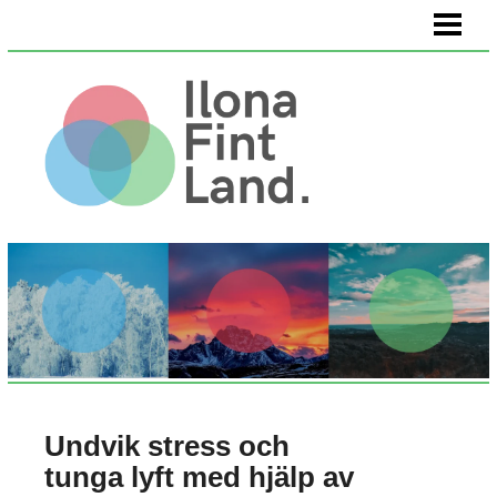
HEM
VÄLMÅENDE
KÖPA KONST
OM OSS
Undvik stress och
tunga lyft med hjälp av