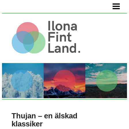
HEM
VÄLMÅENDE
KÖPA KONST
OM OSS
Thujan – en älskad
klassiker