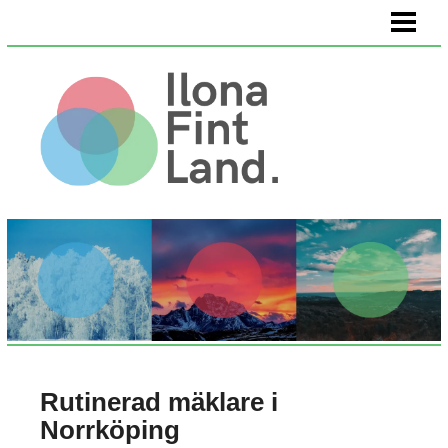
HEM
VÄLMÅENDE
KÖPA KONST
OM OSS
Rutinerad mäklare i
Norrköping