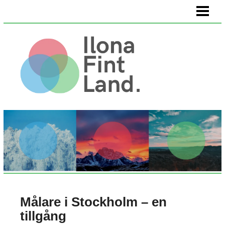
HEM
VÄLMÅENDE
KÖPA KONST
OM OSS
Målare i Stockholm – en
tillgång