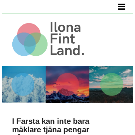
HEM
VÄLMÅENDE
KÖPA KONST
OM OSS
I Farsta kan inte bara
mäklare tjäna pengar