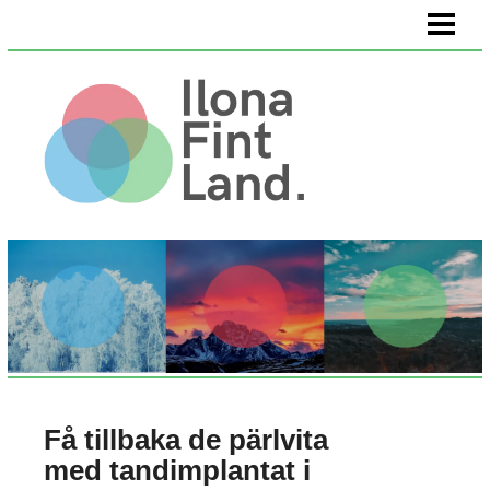
HEM
VÄLMÅENDE
KÖPA KONST
OM OSS
Få tillbaka de pärlvita
med tandimplantat i