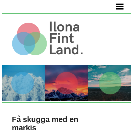
HEM
VÄLMÅENDE
KÖPA KONST
OM OSS
Få skugga med en
markis