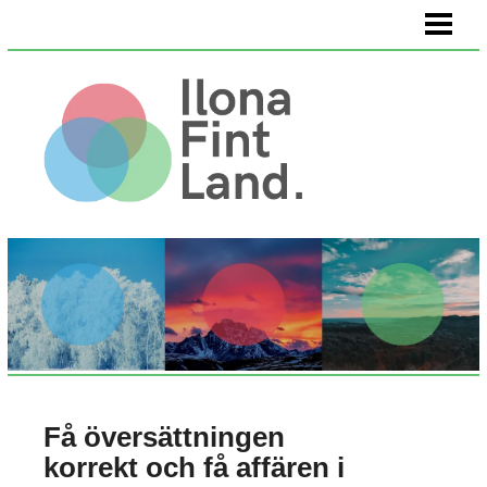
HEM
VÄLMÅENDE
KÖPA KONST
OM OSS
Få översättningen
korrekt och få affären i