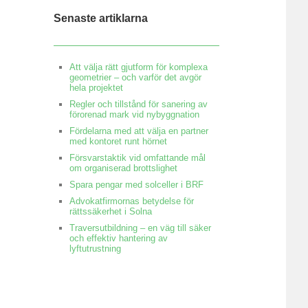
Senaste artiklarna
Att välja rätt gjutform för komplexa
geometrier – och varför det avgör
hela projektet
Regler och tillstånd för sanering av
förorenad mark vid nybyggnation
Fördelarna med att välja en partner
med kontoret runt hörnet
Försvarstaktik vid omfattande mål
om organiserad brottslighet
Spara pengar med solceller i BRF
Advokatfirmornas betydelse för
rättssäkerhet i Solna
Traversutbildning – en väg till säker
och effektiv hantering av
lyftutrustning