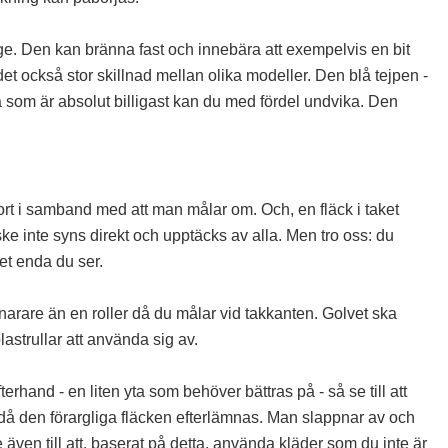
 länge. Den kan bränna fast och innebära att exempelvis en bit
et också stor skillnad mellan olika modeller. Den blå tejpen -
la som är absolut billigast kan du med fördel undvika. Den
bort i samband med att man målar om. Och, en fläck i taket
ke inte syns direkt och upptäcks av alla. Men tro oss: du
det enda du ser.
snarare än en roller då du målar vid takkanten. Golvet ska
astrullar att använda sig av.
rhand - en liten yta som behöver bättras på - så se till att
 då den förargliga fläcken efterlämnas. Man slappnar av och
e även till att, baserat på detta, använda kläder som du inte är