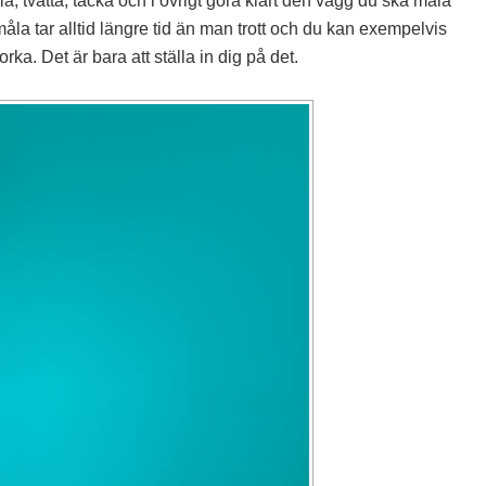
kla, tvätta, täcka och i övrigt göra klart den vägg du ska måla
t måla tar alltid längre tid än man trott och du kan exempelvis
torka. Det är bara att ställa in dig på det.