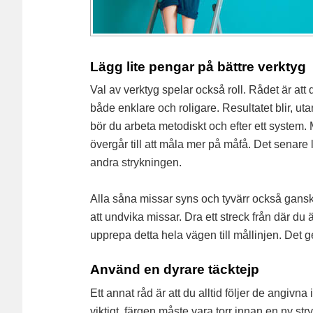
Lägg lite pengar på bättre verktyg
Val av verktyg spelar också roll. Rådet är att d
både enklare och roligare. Resultatet blir, ut
bör du arbeta metodiskt och efter ett system.
övergår till att måla mer på måfå. Det senare l
andra strykningen.
Alla såna missar syns och tyvärr också ganska 
att undvika missar. Dra ett streck från där du är
upprepa detta hela vägen till mållinjen. Det 
Använd en dyrare täcktejp
Ett annat råd är att du alltid följer de angivn
viktigt, färgen måste vara torr innan en ny st