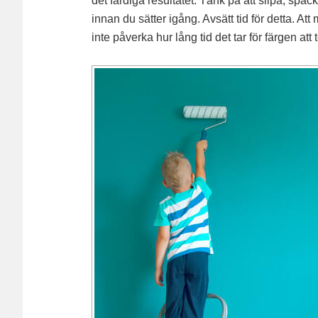
det färdiga resultatet. Tänk på att slipa, spac
innan du sätter igång. Avsätt tid för detta. At
inte påverka hur lång tid det tar för färgen att 