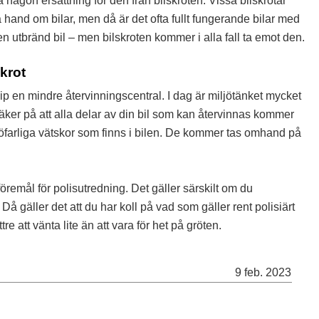
 någon ersättning för den från bilskroten. Vissa bilskrotar
 hand om bilar, men då är det ofta fullt fungerande bilar med
 en utbränd bil – men bilskroten kommer i alla fall ta emot den.
krot
cip en mindre återvinningscentral. I dag är miljötänket mycket
säker på att alla delar av din bil som kan återvinnas kommer
ljöfarliga vätskor som finns i bilen. De kommer tas omhand på
öremål för polisutredning. Det gäller särskilt om du
 Då gäller det att du har koll på vad som gäller rent polisiärt
re att vänta lite än att vara för het på gröten.
9 feb. 2023