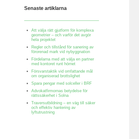
Senaste artiklarna
Att välja rätt gjutform för komplexa
geometrier – och varför det avgör
hela projektet
Regler och tillstånd för sanering av
förorenad mark vid nybyggnation
Fördelarna med att välja en partner
med kontoret runt hörnet
Försvarstaktik vid omfattande mål
om organiserad brottslighet
Spara pengar med solceller i BRF
Advokatfirmornas betydelse för
rättssäkerhet i Solna
Traversutbildning – en väg till säker
och effektiv hantering av
lyftutrustning