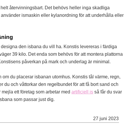
 helt återvinningsbart. Det behövs heller inga skadliga
 använder ismaskin eller kylanordning för att underhålla eller
räning
älv designa den isbana du vill ha. Konstis levereras i färdiga
väger 39 kilo. Det enda som behövs för att montera plattorna
g. Konstisens påverkan på mark och underlag är minimal.
en om du placerar isbanan utomhus. Konstis tål värme, regn,
r du och våttorkar den regelbundet för att få bort sand och
r mejla ett företag som arbetar med
artificiell is
så får du svar
 isbana som passar just dig.
27 juni 2023