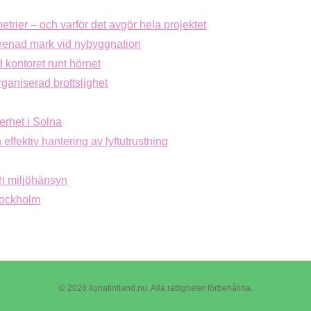
etrier – och varför det avgör hela projektet
rorenad mark vid nybyggnation
 kontoret runt hörnet
ganiserad brottslighet
erhet i Solna
 effektiv hantering av lyftutrustning
ch miljöhänsyn
Stockholm
© 2026 Ilonafintland.nu. Alla rättigheter förbehållna.