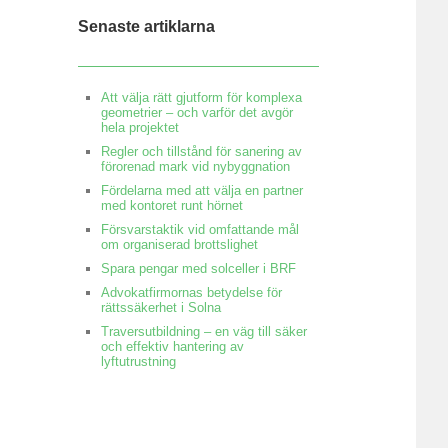
Senaste artiklarna
Att välja rätt gjutform för komplexa
geometrier – och varför det avgör
hela projektet
Regler och tillstånd för sanering av
förorenad mark vid nybyggnation
Fördelarna med att välja en partner
med kontoret runt hörnet
Försvarstaktik vid omfattande mål
om organiserad brottslighet
Spara pengar med solceller i BRF
Advokatfirmornas betydelse för
rättssäkerhet i Solna
Traversutbildning – en väg till säker
och effektiv hantering av
lyftutrustning