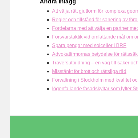
Andra inlägg
Att välja rätt gjutform för komplexa geom
Regler och tillstånd för sanering av fö
Fördelarna med att välja en partner med
Försvarstaktik vid omfattande mål om or
Spara pengar med solceller i BRF
Advokatfirmornas betydelse för rättssäk
Traversutbildning – en väg till säker och
Misstänkt för brott och rättsliga råd
Förvaltning i Stockholm med kvalitet o
Iögonfallande fasadskyltar som lyfter 