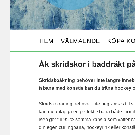
HEM
VÄLMÅENDE
KÖPA K
Åk skridskor i baddräkt p
Skridskoåkning behöver inte längre inneb
isbana med konstis kan du träna hockey 
Skridskoträning behöver inte begränsas till v
kan du anlägga en perfekt isbana både inomh
isen ger till 95 % samma känsla som vattenb
din egen curlingbana, hockeyrink eller kons