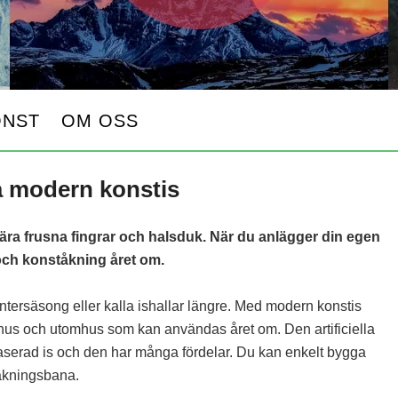
ONST
OM OSS
å modern konstis
ära frusna fingrar och halsduk. När du anlägger din egen
och konståkning året om.
intersäsong eller kalla ishallar längre. Med modern konstis
us och utomhus som kan användas året om. Den artificiella
aserad is och den har många fördelar. Du kan enkelt bygga
tåkningsbana.